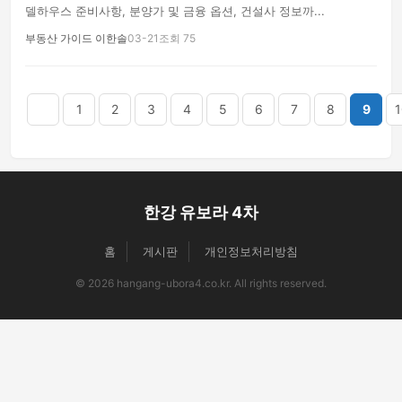
델하우스 준비사항, 분양가 및 금융 옵션, 건설사 정보까...
부동산 가이드 이한솔
03-21
조회 75
음
맨끝
1
2
3
4
5
6
7
8
9
1
한강 유보라 4차
홈
게시판
개인정보처리방침
© 2026 hangang-ubora4.co.kr. All rights reserved.