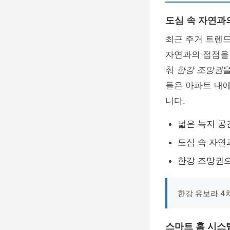
도심 속 자연과
최근 주거 트렌
자연과의 접점을
춰
한강 조망권
을
들은 아파트 내에
니다.
넓은 녹지 공
도심 속 자연
한강 조망권으
한강 유보라 4
스마트 홈 시스