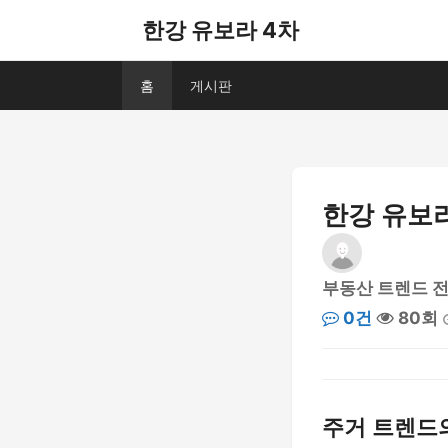
한강 유보라 4차
홈
게시판
한강 유보라
부동산 트렌드 
0건
80회
주거 트렌드의