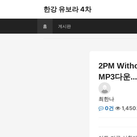
한강 유보라 4차
홈
게시판
2PM Witho
MP3다운...
최한나
0건
1,45