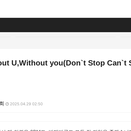
ut U,Without you(Don`t Stop Can`t 
0회
2025.04.29 02:50