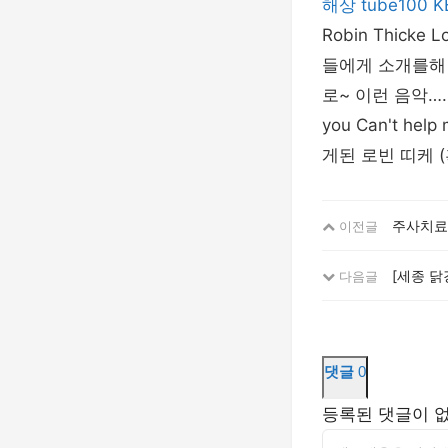
해상
tube100
K
Robin Thick
들에게 소개를해 드리
로~ 이런 음악…. 이러
you Can't help 
게된 로빈 띠케 
주사치료
이전글
[세종 닭
다음글
댓글
0
등록된 댓글이 