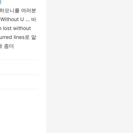
용
찮은 하모니를 여러분
thout U … 바
lost without
lurred lines로 알
데 좀더