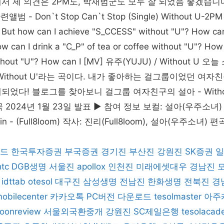
 제 의견은 2PM도, 박재범군도 모두 잘 되었음 좋겠습니다 W
앨범 - Don`t Stop Can`t Stop (Single) Without U
how can I achieve "S_CCESS" without "U"? How can
w can I drink a "C_P" of tea or coffee without "U"? How 
ithout "U"? How can I [MV] 유주(YUJU) / Without U
'Without U'라는 곡이다. 내가 좋아하는 걸그룹이었던 여자
었다! 블로그를 찾아보니 걸그룹 여자친구의 설아 - Without
 2024년 1월 23일 발표 ▶ 참여 정보 보컬: 설아(우주소녀
in - (Full8loom) 작사: 진리(Full8loom), 설아(우주소녀)
드
한국투자증권
부국증권
경기진
부산진
강원진
SK증권
일
htc
DGB생명
서울진
apollox
인천진
미래에셋대우
경남진
idttab
otesol
대구진
삼성생명
전남진
한화생명
전북진
경
mobilecenter
카카오톡 PC버전 다운로드
tesolmaster
아주
oonreview
서울외국환중개
강원진
SC제일은행
tesolacad