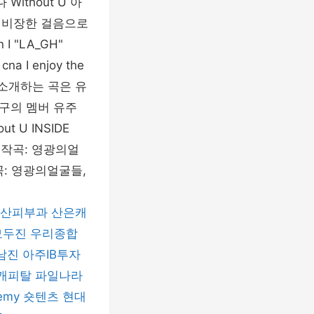
ithout U 아
-2PM 비장한 걸음으로
 I "LA_GH"
cna I enjoy the
 오늘 소개하는 곡은 유
친구의 멤버 유주
 U INSIDE
) 작곡: 영광의얼
 편곡: 영광의얼굴들,
산피부과
산은캐
모두진
우리종합
남진
아주IB투자
캐피탈
파일나라
emy
숏텐츠
현대