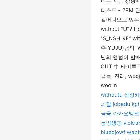
여튼 지금 상황에서
티스트 - 2PM 관련
걸어나오고 있는 But 
without "U"? Ho
"S_NSHINE" w
주(YUJU)님의 
님의 앨범이 발매되
OUT 中 타이틀곡
굴들, 진리, wooj
woojin
withoutu
삼성카
피탈
jobedu
kg
금융
카카오뱅크
동양생명
violet
blueqjowf
webt