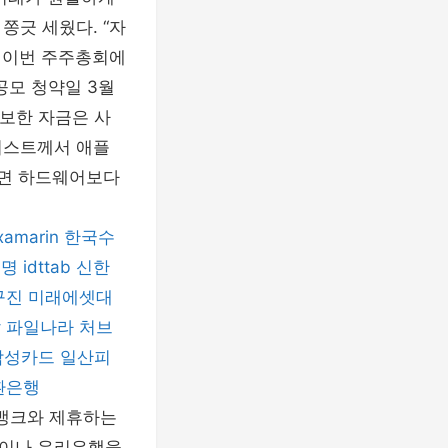
쫑긋 세웠다. “자
 이번 주주총회에
 공모 청약일 3월
확보한 자금은 사
리스트께서 애플
각하면 하드웨어보다
xamarin
한국수
생명
idttab
신한
구진
미래에셋대
탈
파일나라
처브
삼성카드
일산피
환은행
뱅크와 제휴하는
행이나 우리은행을