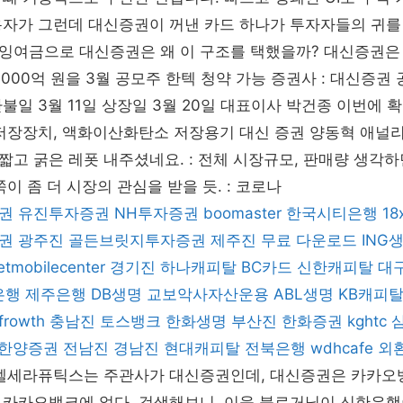
자가 그런데 대신증권이 꺼낸 카드 하나가 투자자들의 귀를 
잉여금으로 대신증권은 왜 이 구조를 택했을까? 대신증권은
,000억 원을 3월 공모주 한텍 청약 가능 증권사 : 대신증권
 환불일 3월 11일 상장일 3월 20일 대표이사 박건종 이번에 
 저장장치, 액화이산화탄소 저장용기 대신 증권 양동혁 애널
 관련 짧고 굵은 레폿 내주셨네요. : 전체 시장규모, 판매량 생
이 좀 더 시장의 관심을 받을 듯. : 코로나
권
유진투자증권
NH투자증권
boomaster
한국시티은행
18
권
광주진
골든브릿지투자증권
제주진
무료 다운로드
ING
letmobilecenter
경기진
하나캐피탈
BC카드
신한캐피탈
대
은행
제주은행
DB생명
교보악사자산운용
ABL생명
KB캐피
frowth
충남진
토스뱅크
한화생명
부산진
한화증권
kghtc
한양증권
전남진
경남진
현대캐피탈
전북은행
wdhcafe
외
엑셀세라퓨틱스는 주관사가 대신증권인데, 대신증권은 카카오
 카카오뱅크에 없다. 검색해보니, 이웃 블로거님이 신한은