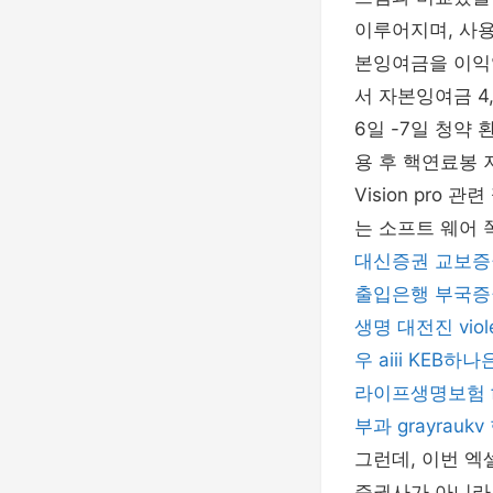
이루어지며, 사용
본잉여금을 이익
서 자본잉여금 4
6일 -7일 청약
용 후 핵연료봉
Vision pro
는 소프트 웨어 쪽
대신증권
교보증
출입은행
부국증
생명
대전진
vio
우
aiii
KEB하나
라이프생명보험
부과
grayraukv
그런데, 이번 
증권사가 아니라