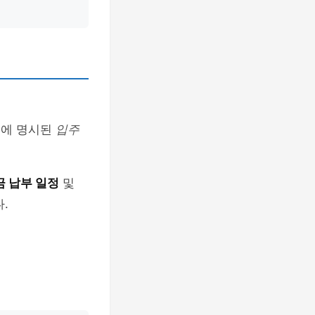
서에 명시된
입주
 납부 일정
및
.