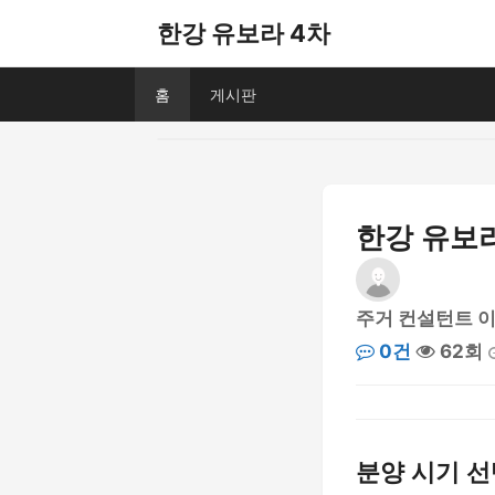
한강 유보라 4차
홈
게시판
한강 유보라
주거 컨설턴트 
0건
62회
분양 시기 