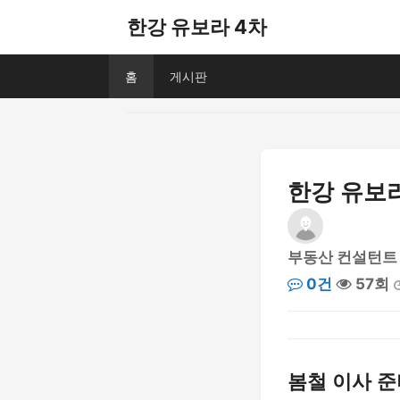
한강 유보라 4차
홈
게시판
한강 유보라
부동산 컨설턴트
0건
57회
봄철 이사 